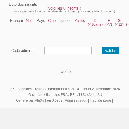
Liste des inscrits
Voici les 0 inscrits :
(vous pouvez cliquer sur les titres des colonnes pour trier la liste ci-dessous)
Prenom
Nom
Pays
Club
Licence
Points
D
F
G
(<18ans)
(<7)
(<11)
(
Code admin. :
Tweeter
PPC Bazeilles - Tournoi International
© 2014 - 1er et 2 Novembre 2026
- Ouvert aux licenciés FRA / BEL / LUX / ALL / SUI
Généré par
PluXml
en 0.093s |
Administration
|
Haut de page
|